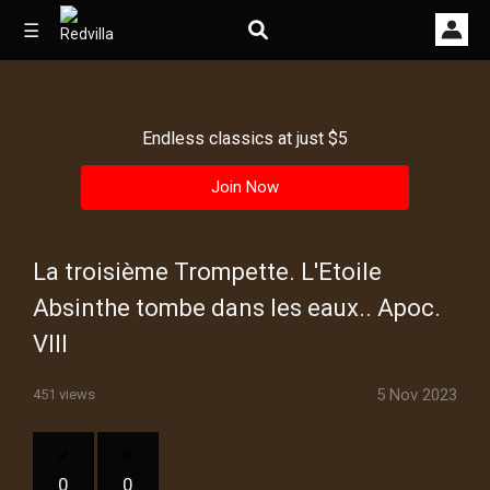
☰
Endless classics at just $5
Home
Join Now
Videos
Music
La troisième Trompette. L'Etoile
Images
Absinthe tombe dans les eaux.. Apoc.
VIII
Other
5 Nov 2023
451 views
0
0