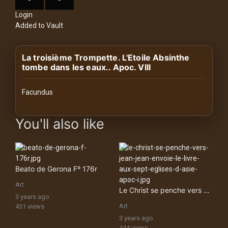
History
Login
Added to Vault
Your
Account
La troisième Trompette. L'Etoile Absinthe
Vault
tombe dans les eaux.. Apoc. VIII
Playlist
Facundus
images Historical Art, Antiquities & Cultural Heritage Stock Ima
You'll also like
Explore
Beato de Gerona Fº 176r
Blogs
Art
Le Christ se penche vers Jean. Jean envoie le Livre aux Sept Eglises d’Asie. Apoc. I
3 years ago
About
Art
431 views
3 years ago
How
444 views